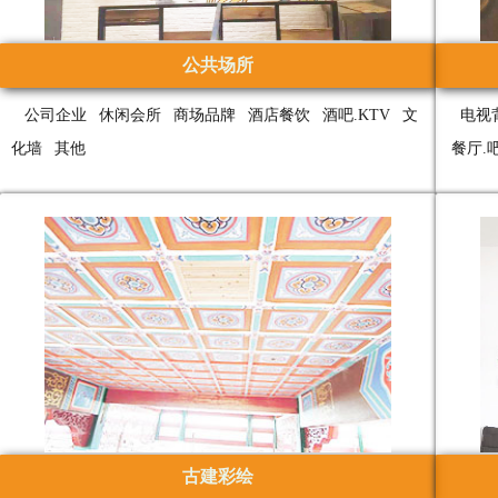
公共场所
公司企业
休闲会所
商场品牌
酒店餐饮
酒吧.KTV
文
电视
化墙
其他
餐厅.
古建彩绘