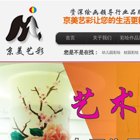
首页
关于我们
彩绘作品
您是不是在找：
幼儿园彩绘
校园彩绘